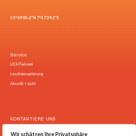
51°30’05.6″N 7°57’29.2″E
Service
LICHTwissen
Leuchtensanierung
Akustik + Licht
KONTAKTIERE UNS
Hauptstraße 22
Wir schätzen Ihre Privatsphäre
59469 Ense