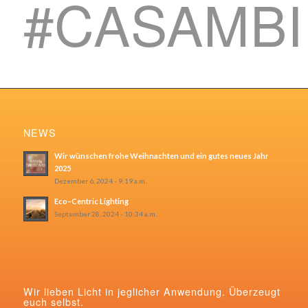
#CASAMB
NEWS
Wir wünschen frohe Weihnachten und ein gutes neues Jahr
2025
Dezember 6, 2024 - 9:19 a.m.
Eco–Centric Lighting
September 28, 2024 - 10:34 a.m.
Wir lieben Licht in jeglicher Anwendung. Überzeugt
euch selbst.