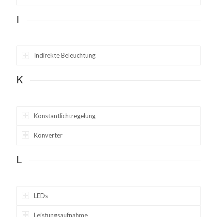
I
Indirekte Beleuchtung
K
Konstantlichtregelung
Konverter
L
LEDs
Leistungsaufnahme