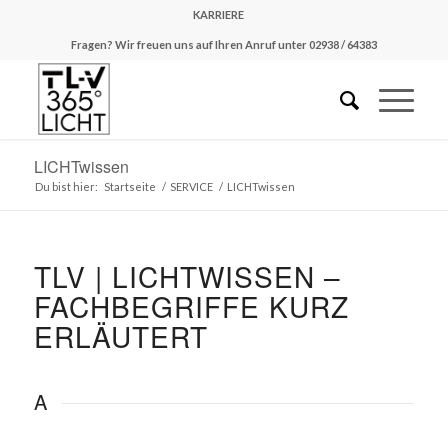
KARRIERE
Fragen? Wir freuen uns auf Ihren Anruf unter 02938 / 64383
LICHTwissen
Du bist hier:
Startseite
/
SERVICE
/
LICHTwissen
TLV | LICHTWISSEN –
FACHBEGRIFFE KURZ
ERLÄUTERT
A