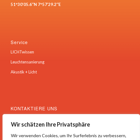
51°30’05.6″N 7°57’29.2″E
Service
LICHTwissen
Leuchtensanierung
Akustik + Licht
KONTAKTIERE UNS
Hauptstraße 22
Wir schätzen Ihre Privatsphäre
59469 Ense
Tel.: 02938 /64383
Wir verwenden Cookies, um Ihr Surferlebnis zu verbessern,