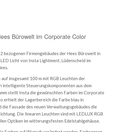
ees Bürowelt im Corporate Color
12 bezogenen Firmengebäudes der Hees Bürowelt in
h LED Licht von Insta Lightment, Lüdenscheid im
Hees.
e auf insgesamt 100 m mit RGB Leuchten der
ch intelligente Steuerungskomponenten aus dem
m stellt Insta die gewünschten Farben im Corporate
So erhielt der Lagerbereich die Farbe blau in
nd die Fassade des neuen Verwaltungsgebäudes die
srichtung. Die linearen Leuchten sind mit LEDLUX RGB
len Optiken im witterungsfesten Edelstahlgehäuse.
die Farben auf Wunsch verändert werden. Farbszenen