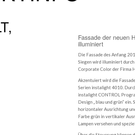
T,
Fassade der neuen H
illuminiert
Die Fassade des Anfang 20
Siegen wird illuminiert durc
Corporate Color der Firma 
Akzentuiert wird die Fassad
Serien instalight 4010. Dur
instalight CONTROL Program
Design „ blau und grün“ ein. 
horizontaler Ausrichtung u
Farbe grün in vertikaler Au
Lampen versehen und speziel
Über die Steuerung können 