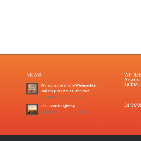
NEWS
Wir lie
Anwend
selbst.
Wir wünschen frohe Weihnachten
und ein gutes neues Jahr 2025
Dezember 6, 2024 - 9:19 a.m.
51°30’0
Eco–Centric Lighting
September 28, 2024 - 10:34 a.m.