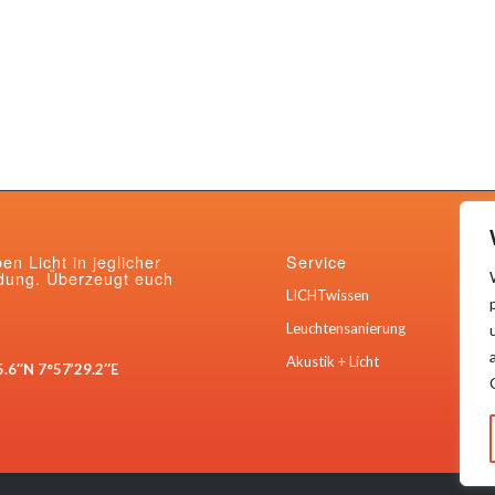
ben Licht in jeglicher
Service
ung. Überzeugt euch
LICHTwissen
Leuchtensanierung
Akustik + Licht
5.6″N 7°57’29.2″E