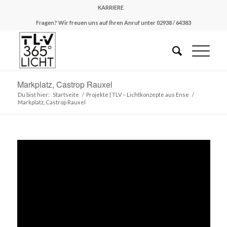
KARRIERE
Fragen? Wir freuen uns auf Ihren Anruf unter 02938 / 64383
Markplatz, Castrop Rauxel
Du bist hier:
Startseite
/
Projekte | TLV – Lichtkonzepte aus Ense
/
Markplatz, Castrop Rauxel