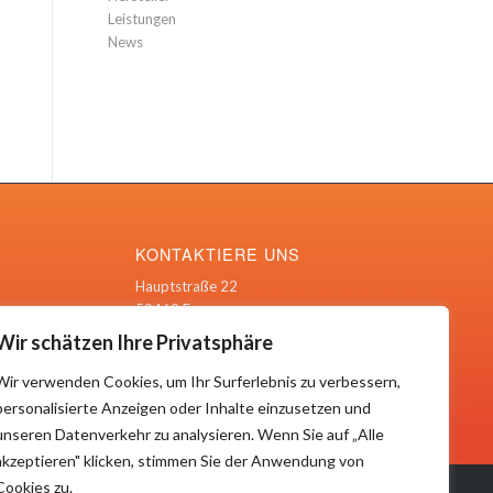
Leistungen
News
KONTAKTIERE UNS
Hauptstraße 22
59469 Ense
Wir schätzen Ihre Privatsphäre
Tel.: 02938 /64383
Email: info@tl-v.de
Wir verwenden Cookies, um Ihr Surferlebnis zu verbessern,
personalisierte Anzeigen oder Inhalte einzusetzen und
unseren Datenverkehr zu analysieren. Wenn Sie auf „Alle
akzeptieren" klicken, stimmen Sie der Anwendung von
Cookies zu.