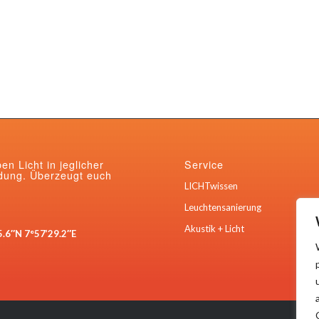
ben Licht in jeglicher
Service
ung. Überzeugt euch
LICHTwissen
Leuchtensanierung
Akustik + Licht
5.6″N 7°57’29.2″E