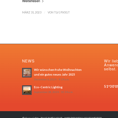
Weiterlesen
/
MÄRZ 31, 2023
VON
TLV | P.VOGT
NEWS
Wir lie
Anwend
selbst.
Wir wünschen frohe Weihnachten
und ein gutes neues Jahr 2025
Dezember 6, 2024 - 9:19 a.m.
51°30’0
Eco–Centric Lighting
September 28, 2024 - 10:34 a.m.