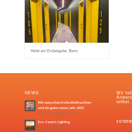
Hotel am Erzbergufer, Bonn
NEWS
Wir lie
Anwend
selbst.
Wir wünschen frohe Weihnachten
und ein gutes neues Jahr 2025
Dezember 6, 2024 - 9:19 a.m.
51°30’0
Eco–Centric Lighting
September 28, 2024 - 10:34 a.m.