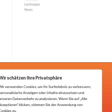
Leistungen
News
Wir schätzen Ihre Privatsphäre
KONTAKTIERE UNS
Hauptstraße 22
Wir verwenden Cookies, um Ihr Surferlebnis zu verbessern,
59469 Ense
personalisierte Anzeigen oder Inhalte einzusetzen und
unseren Datenverkehr zu analysieren. Wenn Sie auf „Alle
Tel.: 02938 /64383
Email: info@tl-v.de
akzeptieren" klicken, stimmen Sie der Anwendung von
Cookies zu.