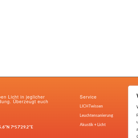
ben Licht in jeglicher
Service
ung. Überzeugt euch
LICHTwissen
Leuchtensanierung
Akustik + Licht
5.6″N 7°57’29.2″E