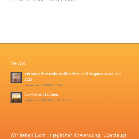
/
SEPTEMBER 28, 2024
VON
TLV | P.VOGT
NEWS
Wir wünschen frohe Weihnachten und ein gutes neues Jahr
2025
Dezember 6, 2024 - 9:19 a.m.
Eco–Centric Lighting
September 28, 2024 - 10:34 a.m.
Wir lieben Licht in jeglicher Anwendung. Überzeugt