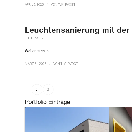
/
APRIL 5, 2023
VON
TLV | P.VOGT
Leuchtensanierung mit der
LEISTUNGEN
Weiterlesen
/
MÄRZ 31, 2023
VON
TLV | P.VOGT
1
2
Portfolio Einträge