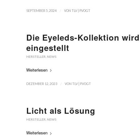
/
SEPTEMBER 5, 2024
VON
TLV | P.VOGT
Die Eyeleds-Kollektion wir
eingestellt
HERSTELLER
,
NEWS
Weiterlesen
/
DEZEMBER 12, 2023
VON
TLV | P.VOGT
Licht als Lösung
HERSTELLER
,
NEWS
Weiterlesen