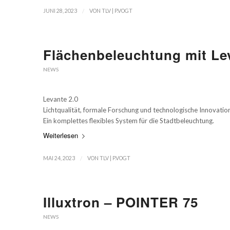
/
JUNI 28, 2023
VON
TLV | P.VOGT
Flächenbeleuchtung mit Lev
NEWS
Levante 2.0
Lichtqualität, formale Forschung und technologische Innovation
Ein komplettes flexibles System für die Stadtbeleuchtung.
Weiterlesen
/
MAI 24, 2023
VON
TLV | P.VOGT
Illuxtron – POINTER 75
NEWS