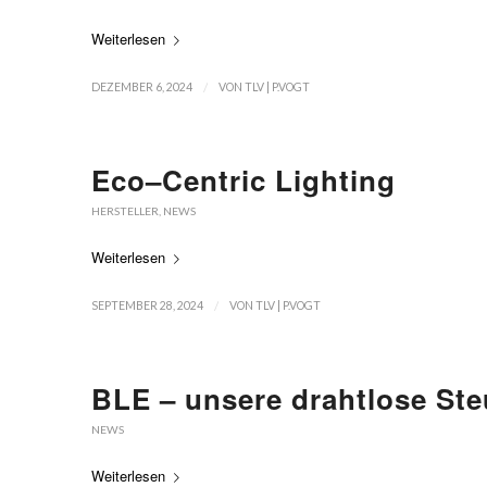
Weiterlesen
/
DEZEMBER 6, 2024
VON
TLV | P.VOGT
Eco–Centric Lighting
HERSTELLER
,
NEWS
Weiterlesen
/
SEPTEMBER 28, 2024
VON
TLV | P.VOGT
BLE – unsere drahtlose St
NEWS
Weiterlesen