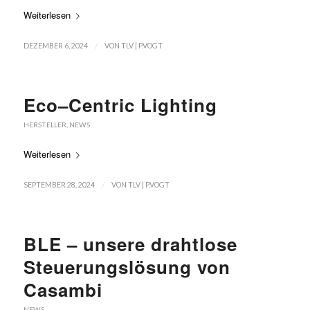
Weiterlesen
/
DEZEMBER 6, 2024
VON
TLV | P.VOGT
Eco–Centric Lighting
HERSTELLER
,
NEWS
Weiterlesen
/
SEPTEMBER 28, 2024
VON
TLV | P.VOGT
BLE – unsere drahtlose
Steuerungslösung von
Casambi
NEWS