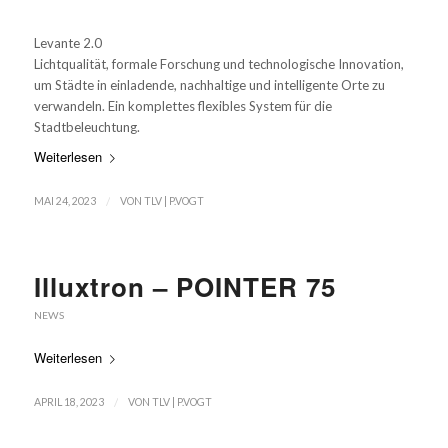
Levante 2.0
Lichtqualität, formale Forschung und technologische Innovation,
um Städte in einladende, nachhaltige und intelligente Orte zu
verwandeln. Ein komplettes flexibles System für die
Stadtbeleuchtung.
Weiterlesen
/
MAI 24, 2023
VON
TLV | P.VOGT
Illuxtron – POINTER 75
NEWS
Weiterlesen
/
APRIL 18, 2023
VON
TLV | P.VOGT