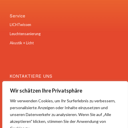
Service
LICHTwissen
Leuchtensanierung
Akustik + Licht
KONTAKTIERE UNS
Hauptstraße 22
Wir schätzen Ihre Privatsphäre
59469 Ense
Tel.: 02938 /64383
Wir verwenden Cookies, um Ihr Surferlebnis zu verbessern,
Email: info@tl-v.de
personalisierte Anzeigen oder Inhalte einzusetzen und
unseren Datenverkehr zu analysieren. Wenn Sie auf „Alle
akzeptieren" klicken, stimmen Sie der Anwendung von